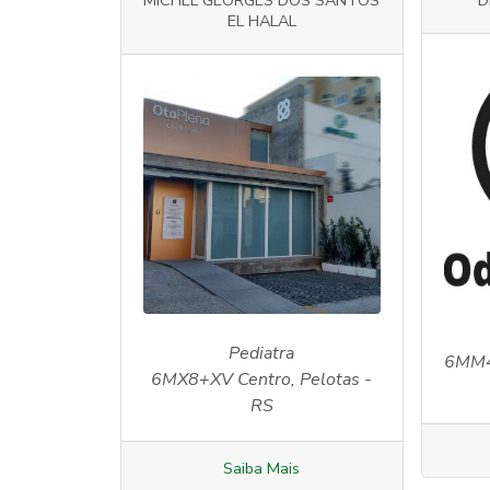
MICHEL GEORGES DOS SANTOS
D
EL HALAL
Pediatra
6MM4
6MX8+XV Centro, Pelotas -
RS
Saiba Mais