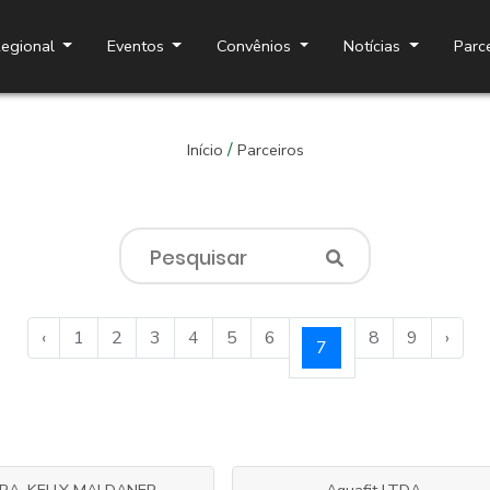
egional
Eventos
Convênios
Notícias
Parc
Aspra Parceiros
/
Início
Parceiros
‹
1
2
3
4
5
6
8
9
›
7