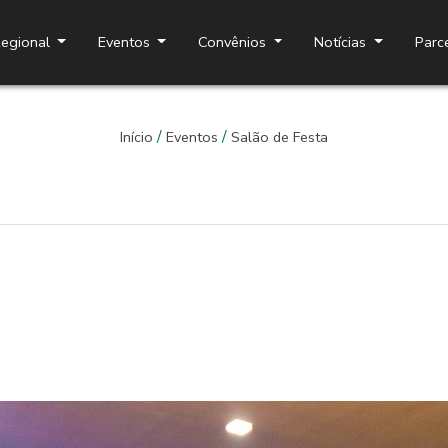
egional
Eventos
Convênios
Notícias
Parc
Aspra Eventos
/
/
Início
Eventos
Salão de Festa