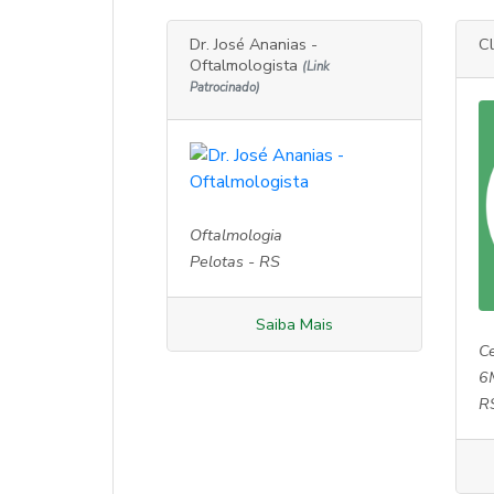
Dr. José Ananias -
Cl
Oftalmologista
(Link
Patrocinado)
Oftalmologia
Pelotas - RS
Saiba Mais
C
6
R