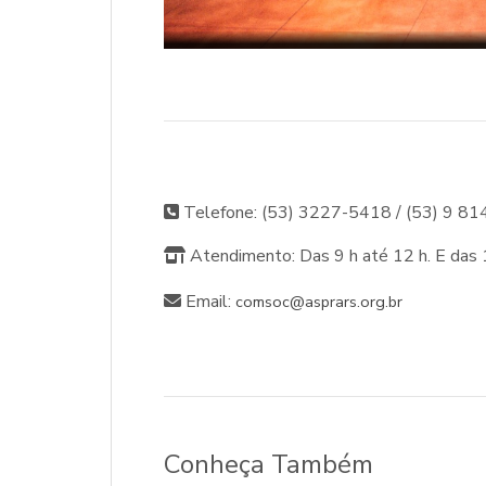
Telefone: (53) 3227-5418 / (53) 9 8
Atendimento: Das 9 h até 12 h. E das 
Email:
comsoc@asprars.org.br
Conheça Também