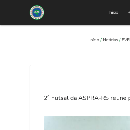
Início
R
/
/
Início
Notícias
EVE
2º Futsal da ASPRA-RS reune pr