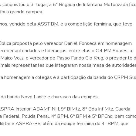
conquistou o 3º lugar, a 8ª Brigada de Infantaria Motorizada fic
 foi a grande campeã.
os, vencido pela ASSTBM, e a competição feminina, que teve
Pública proposta pelo vereador Daniel Fonseca em homenagem
ceber autoridades e lideranças, entre elas o Cel PM Soares, a
aico Volz, o vereador de Passo Fundo Gio Krug, o presidente 
ais representantes que integraram nossa mesa de autoridades
ta homenagem a colegas e a participação da banda do CRPM Sul
 da banda Novo Lance e churrasco das equipes.
PRA Interior, ABAMF NH, 9º BIMtz, 8ª Bda Inf Mtz, Guarda
ia Federal, Polícia Penal, 4º BPM, 6º BPM e 5º BPChq, bem com
litar e ASPRA-RS, além da equipe feminina do 4º BPM, que