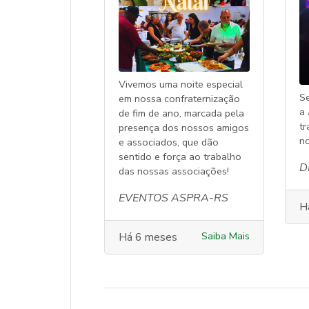
Vivemos uma noite especial
S
em nossa confraternização
a
de fim de ano, marcada pela
t
presença dos nossos amigos
n
e associados, que dão
sentido e força ao trabalho
D
das nossas associações!
EVENTOS ASPRA-RS
H
Saiba Mais
Há 6 meses